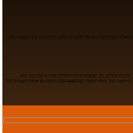
הארץ, שכן מדובר כאן על חלום של ממש, לחימה בין שתי קבוצות תוך
כותי וחדיש, וכן, שמציע חוויות ייחודיות אחרות כמו ווטר טאג,
שוטגנים, ועוד. כל הסיבות הללו לא משאירות מקום לספק: מי שרוצה לשחק במשחק המיוחד הזה וליהנות מכל רגע צריך לפנות אל חברת פיינטבול גרילה. התקשרו עוד היום למספר: 050-4449548 ותוכלו גם אתם להצטרף לכל