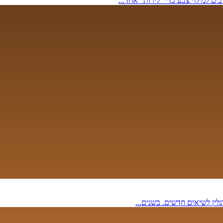
ם למילוי צבע כדי "לירות" אחד...
ין לשיאים חדשים. בשנים...