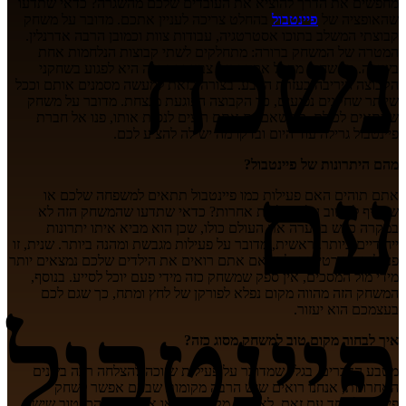
מחפשים את הדרך להוציא את העובדים שלכם מהשגרה? כדאי שתדעו
שהאופציה של
פיינטבול
בהחלט צריכה לעניין אתכם. מדובר על משחק
נשכח
קבוצתי המשלב בתוכו אסטרטגיה, עבודות צוות וכמובן הרבה אדרנלין.
המטרה של המשחק ברורה: מתחלקים לשתי קבוצות הנלחמות אחת
בשנייה. כל שחקן מקבל אקדח עם צבע והמטרה היא לפגוע בשחקני
הקבוצה היריבה בעזרת הצבע. בצורה כזאת למעשה מסמנים אותם וככל
שיותר שחקנים נפגעים, כך הקבוצה הפוגעת מנצחת. מדובר על משחק
שמתאים לכולם, כך שאם גם אתם רוצים לנסות אותו, פנו אל חברת
פיינטבול גרילה עוד היום ובדקו מה יש לה להציע לכם.
מהם היתרונות של פיינטבול?
עם
אתם תוהים האם פעילות כמו פיינטבול תתאים למשפחה שלכם או
שעדיף לחשוב על פעילויות אחרות? כדאי שתדעו שהמשחק הזה לא
במקרה כבש בסערה את העולם כולו, שכן הוא מביא איתו יתרונות
ייחודיים ביותר. ראשית, מדובר על פעילות מגבשת ומהנה ביותר. שנית, זו
פעילות ספורטיבית. לכן, אם אתם רואים את הילדים שלכם נמצאים יותר
מידי מול המסכים, אין ספק שמשחק כזה מידי פעם יוכל לסייע. בנוסף,
המשחק הזה מהווה מקום נפלא לפורקן של לחץ ומתח, כך שגם לכם
בעצמכם הוא יעזור.
פיינטבול
איך לבחור מקום טוב למשחק מסוג כזה?
מטבע הדברים, בגלל שמדובר על פעילות שזוכה להצלחה רבה בשנים
האחרונות, אנחנו רואים שיש הרבה מקומות שבהם אפשר לשחק
פיינטבול. יחד עם זאת, לא בכל מקום תמצאו את הציוד הכי טוב שיש