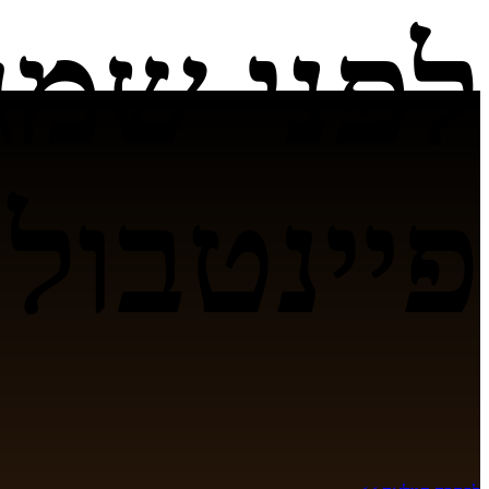
לפני שמג
פיינטבול