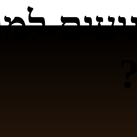
יעים למ
?